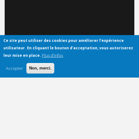
Ce site peut utiliser des cookies pour améliorer l'expérience
utilisateur.
En cliquant le bouton d'acceptation, vous autoriserez
Plus d'infos
leur mise en place.
Accepter
Non, merci.
Multiplication des