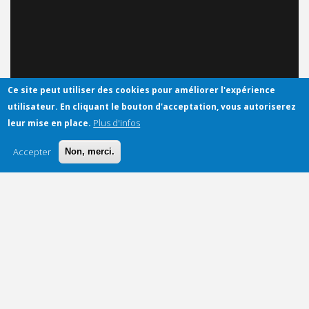
Ce site peut utiliser des cookies pour améliorer l'expérience
utilisateur.
En cliquant le bouton d'acceptation, vous autoriserez
Plus d'infos
leur mise en place.
Accepter
Non, merci.
Multiplication des