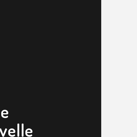
ue
velle