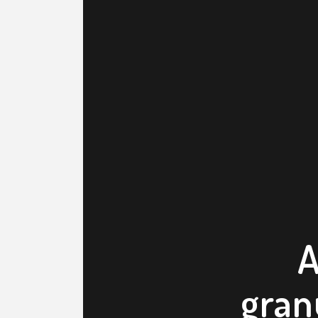
A
gran