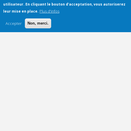
utilisateur.
En cliquant le bouton d'acceptation, vous autoriserez
Plus d'infos
leur mise en place.
Accepter
Non, merci.
Adoptez une politique
granulaire avec la technologie
Humail et sa nouvelle interface
!
Secuserve a développé la technologie HUMail, ajoutant une