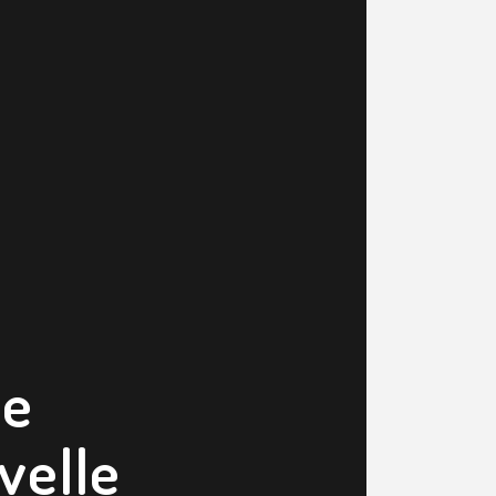
ue
velle