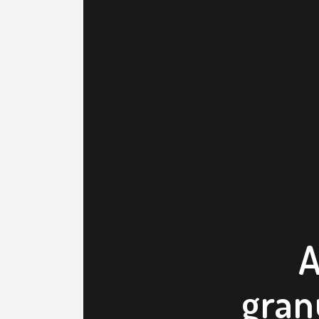
A
gran